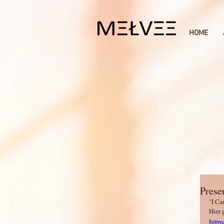
HOME
Pres
"I Ca
Hier 
http