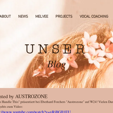
ABOUT
NEWS
MELVEE
PROJECTS
VOCAL COACHING
UNSER
Blog
ented by AUSTROZONE
n Handle This" präsentiert bei Eberhard Forchers "Austrozone" auf W24! Vielen Dan
gehts zum Video:
s://www.youtube.com/watch?v=yRiIlGIl1EU